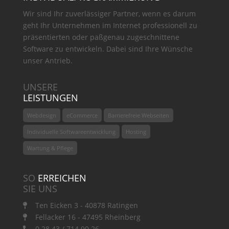
Wir sind Ihr zuverlässiger Partner, wenn es darum
geht Ihr Unternehmen im Internet professionell zu
präsentierten oder paßgenau zugeschnittene
Software zu entwickeln. Dabei sind Ihre Wünsche
unser Antrieb.
UNSERE
LEISTUNGEN
Webdesign
eCommerce
Barrierefreie Webseiten
Individuelle Softwareentwicklung
Hosting
Wartung & Pflege
SO
ERREICHEN
SIE UNS
Ten Eicken 3 - 40878 Ratingen
Fellacker 16 - 47495 Rheinberg
0 28 43 / 714 90 26